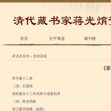
首页
生平事迹
藏书楼
著述及其他
>
批校题跋
《草
草字彚十二卷
（清）石梁辑
清乾隆五十二年武林大成斋刻本
（清）蒋光焴跋
浙江图书馆藏（如图）