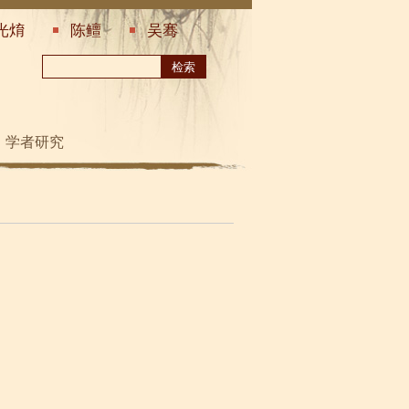
光焴
陈鳣
吴骞
学者研究