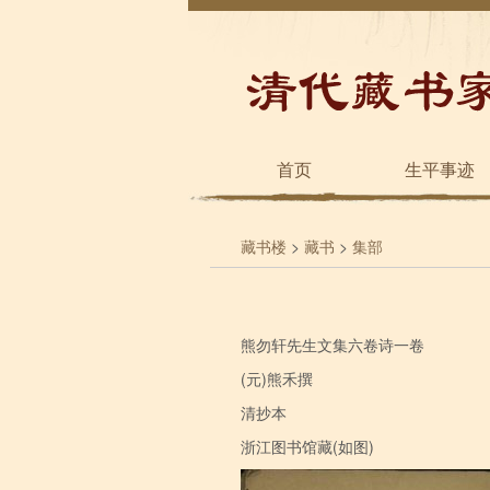
首页
生平事迹
藏书楼
>
藏书
>
集部
熊勿轩先生文集六卷诗一卷
(元)熊禾撰
清抄本
浙江图书馆藏(如图)