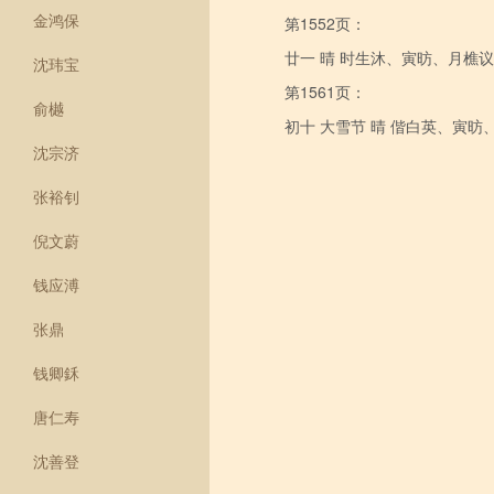
金鸿保
第1552页：
廿一 晴 时生沐、寅昉、月樵
沈玮宝
第1561页：
俞樾
初十 大雪节 晴 偕白英、寅昉
沈宗济
张裕钊
倪文蔚
钱应溥
张鼎
钱卿鉌
唐仁寿
沈善登