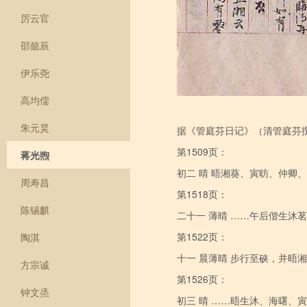
厉云官
邵懿辰
伊乐尧
高均儒
朱元炅
据《管庭芬日记》（清管庭芬撰
第1509页：
蒋光煦
初二 晴 晤湘葵、寅昉、仲卿
周寿昌
第1518页：
陈锡麒
二十一 薄晴 ……午后偕生沐
第1522页：
陶淇
十一 晨薄晴 步行至硖，并晤
方宗诚
第1526页：
钟文烝
初三 晴 ……晤生沐、海曙、