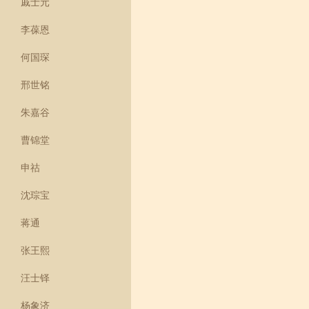
戚士元
李葆恩
何国琛
邢世铭
朱嘉谷
曹锦堂
申祜
沈琮宝
蒋通
张王熙
汪士铎
杨象济