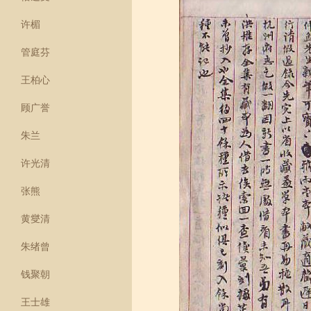
许楣
管庭芬
王柏心
顾广誉
朱兰
许光清
张熊
黄燮清
朱绪曾
钱聚朝
王士雄