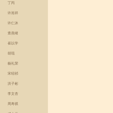
丁丙
许溎祥
许仁沐
查燕绪
崔以学
胡琨
杨礼荣
宋绍祁
洪子彬
李文杏
周寿祺