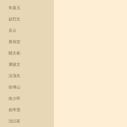
朱嘉玉
赵烈文
吴云
黄拙宜
顾文彬
潘骏文
沈蕅生
徐傅山
徐少怀
俞恽莲
沈曰富