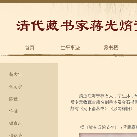
首页
生平事迹
藏书楼
翁大年
金衍宗
清浙江海宁硖石人，字生沐，
陈铣
后专意收藏古籍名刻善本及金石书
刻有《别下斋丛书》《涉闻梓旧》
许梿
钱泰吉
据《故交遗翰节存》（蒋鹏骞
僧达受