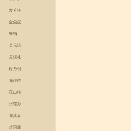
袁芳瑛
金鼎燮
朱钧
吴元禧
吴观礼
许乃钊
陈作敬
汪曰桢
张曜孙
陈其泰
曾国藩