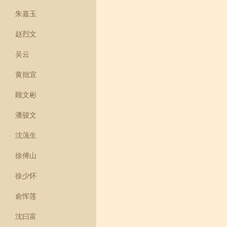
朱嘉玉
赵烈文
吴云
黄拙宜
顾文彬
潘骏文
沈蕅生
徐傅山
徐少怀
俞恽莲
沈曰富