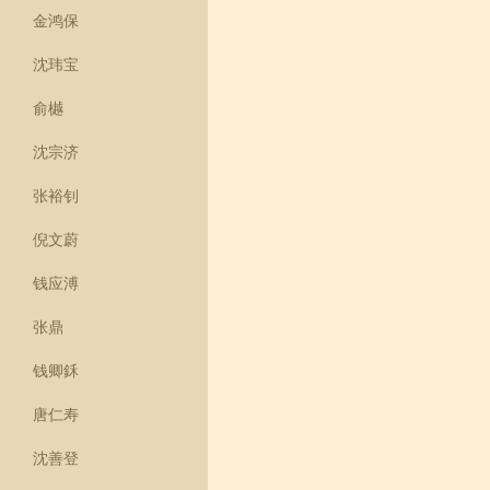
金鸿保
沈玮宝
俞樾
沈宗济
张裕钊
倪文蔚
钱应溥
张鼎
钱卿鉌
唐仁寿
沈善登