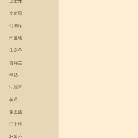
戚士元
李葆恩
何国琛
邢世铭
朱嘉谷
曹锦堂
申祜
沈琮宝
蒋通
张王熙
汪士铎
杨象济