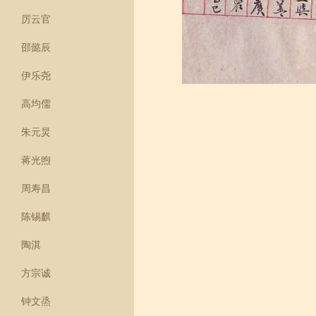
厉云官
邵懿辰
伊乐尧
高均儒
朱元炅
蒋光煦
周寿昌
陈锡麒
陶淇
方宗诚
钟文烝