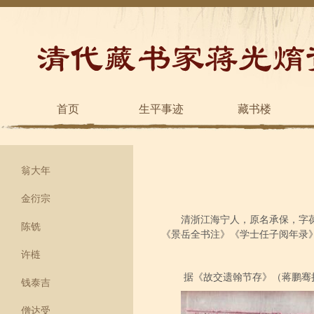
首页
生平事迹
藏书楼
翁大年
金衍宗
清浙江海宁人，原名承保，字
陈铣
《景岳全书注》《学士任子阅年录
许梿
据《故交遗翰节存》（蒋鹏骞
钱泰吉
僧达受