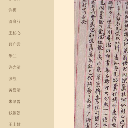
许楣
管庭芬
王柏心
顾广誉
朱兰
许光清
张熊
黄燮清
朱绪曾
钱聚朝
王士雄