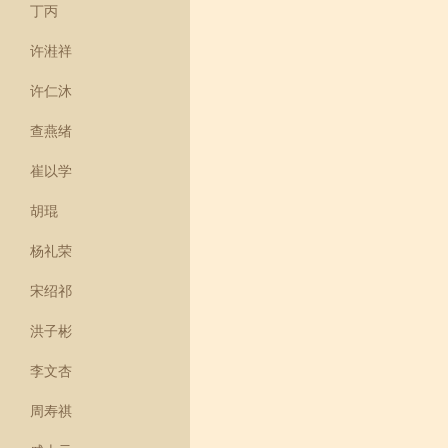
丁丙
许溎祥
许仁沐
查燕绪
崔以学
胡琨
杨礼荣
宋绍祁
洪子彬
李文杏
周寿祺