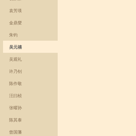
袁芳瑛
金鼎燮
朱钧
吴元禧
吴观礼
许乃钊
陈作敬
汪曰桢
张曜孙
陈其泰
曾国藩