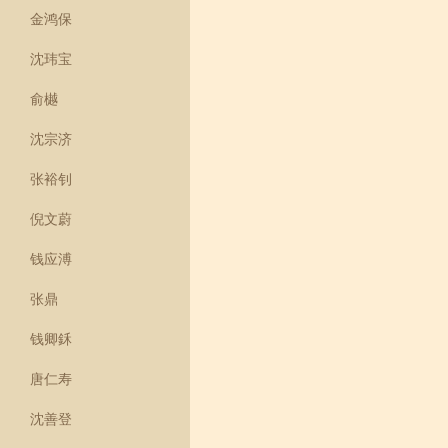
金鸿保
沈玮宝
俞樾
沈宗济
张裕钊
倪文蔚
钱应溥
张鼎
钱卿鉌
唐仁寿
沈善登