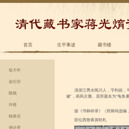
首页
生平事迹
藏书楼
翁大年
金衍宗
清浙江秀水闻川人，字利叔，
陈铣
健”，画风古雅。居所题名为“龟鱼
许梿
据《书林碎录》（郑炳纯选编，
钱泰吉
邵位西致蒋寅昉札
僧达受