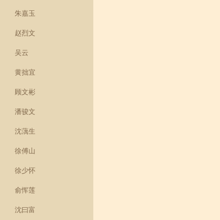
朱嘉玉
赵烈文
吴云
黄拙宜
顾文彬
潘骏文
沈蕅生
徐傅山
徐少怀
俞恽莲
沈曰富