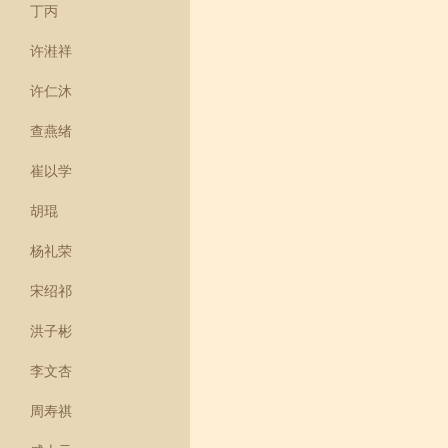
丁丙
许溎祥
许仁沐
查燕绪
崔以学
胡琨
杨礼荣
宋绍祁
洪子彬
李文杏
周寿祺