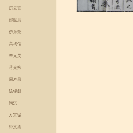
厉云官
邵懿辰
伊乐尧
高均儒
朱元炅
蒋光煦
周寿昌
陈锡麒
陶淇
方宗诚
钟文烝