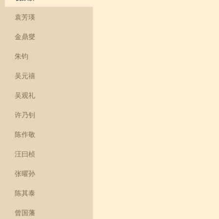
袁芳瑛
金鼎燮
朱钧
吴元禧
吴观礼
许乃钊
陈作敬
汪曰桢
张曜孙
陈其泰
曾国藩