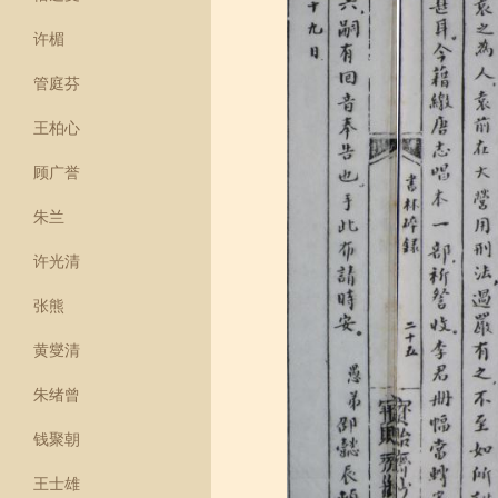
许楣
管庭芬
王柏心
顾广誉
朱兰
许光清
张熊
黄燮清
朱绪曾
钱聚朝
王士雄