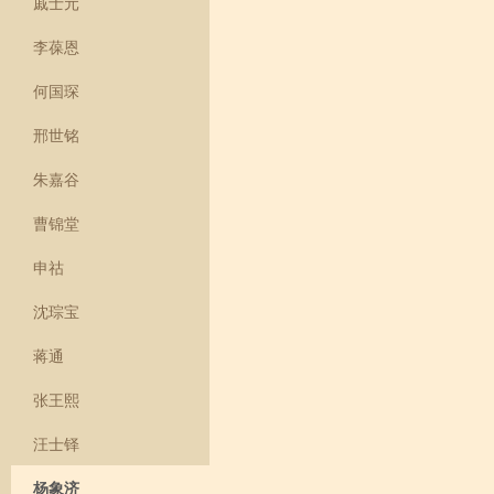
戚士元
李葆恩
何国琛
邢世铭
朱嘉谷
曹锦堂
申祜
沈琮宝
蒋通
张王熙
汪士铎
杨象济