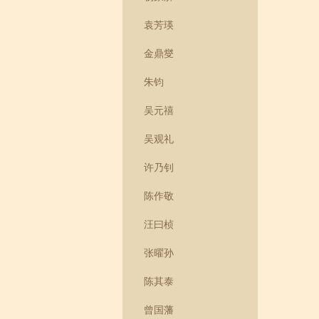
袁芳瑛
金鼎燮
朱钧
吴元禧
吴观礼
许乃钊
陈作敬
汪曰桢
张曜孙
陈其泰
曾国藩