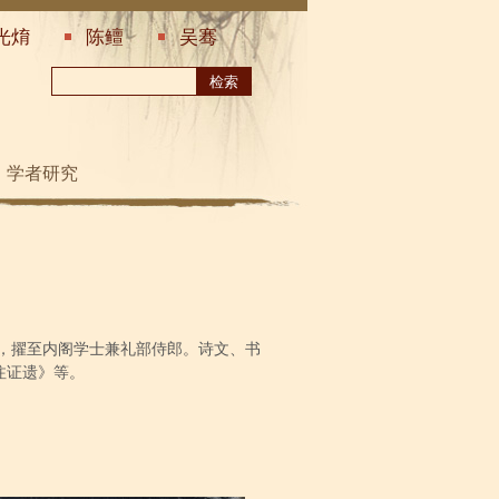
光焴
陈鳣
吴骞
学者研究
，擢至内阁学士兼礼部侍郎。诗文、书
注证遗》等。