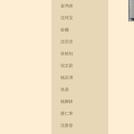
金鸿保
沈玮宝
俞樾
沈宗济
张裕钊
倪文蔚
钱应溥
张鼎
钱卿鉌
唐仁寿
沈善登