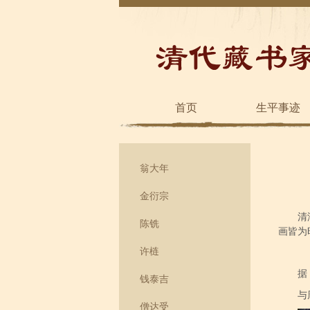
首页
生平事迹
翁大年
金衍宗
清
陈铣
画皆为
许梿
据
钱泰吉
与
僧达受