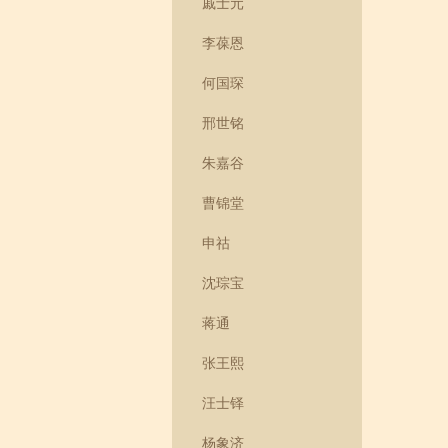
戚士元
李葆恩
何国琛
邢世铭
朱嘉谷
曹锦堂
申祜
沈琮宝
蒋通
张王熙
汪士铎
杨象济