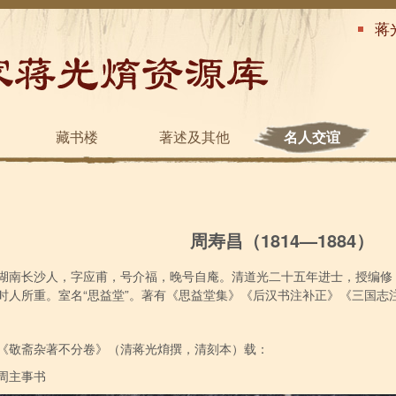
蒋
藏书楼
著述及其他
名人交谊
周寿昌（1814—1884）
湖南长沙人，字应甫，号介福，晚号自庵。清道光二十五年进士，授编修
时人所重。室名“思益堂”。著有《思益堂集》《后汉书注补正》《三国志
《敬斋杂著不分卷》（清蒋光焴撰，清刻本）载：
周主事书