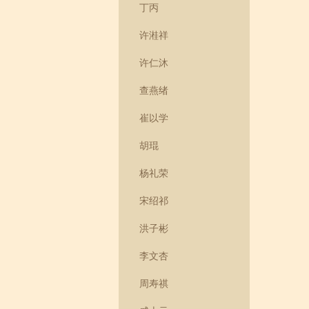
丁丙
许溎祥
许仁沐
查燕绪
崔以学
胡琨
杨礼荣
宋绍祁
洪子彬
李文杏
周寿祺