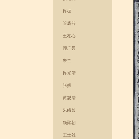
许楣
管庭芬
王柏心
顾广誉
朱兰
许光清
张熊
黄燮清
朱绪曾
钱聚朝
王士雄