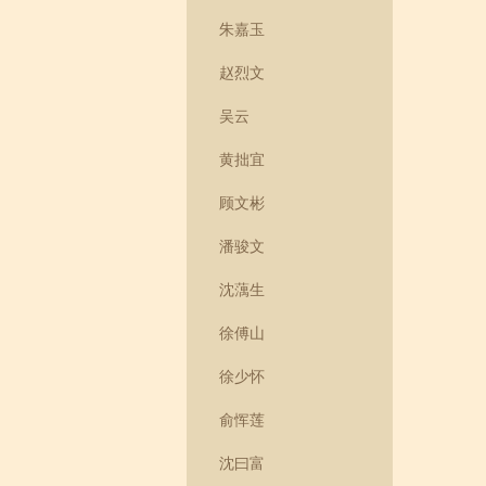
朱嘉玉
赵烈文
吴云
黄拙宜
顾文彬
潘骏文
沈蕅生
徐傅山
徐少怀
俞恽莲
沈曰富