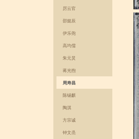
厉云官
邵懿辰
伊乐尧
高均儒
朱元炅
蒋光煦
周寿昌
陈锡麒
陶淇
方宗诚
钟文烝